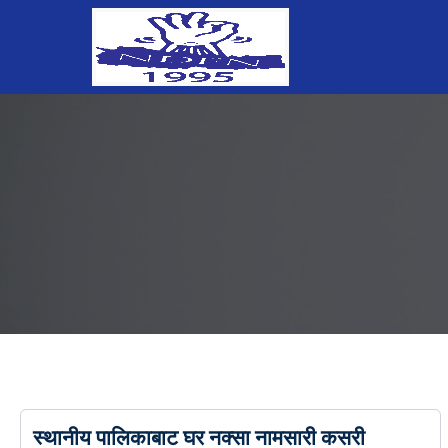
स्थानीय पालिकाबाट घर नक्सा नामसारी कसरी