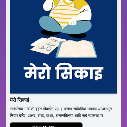
मेरो सिकाई
सांकेतिक भाषाको वृहत मोबाईल एप । यसमा सांकेतिक भषाका आधारभुत
नियम देखि, अक्षर, शब्द, कथा, अन्तरक्रिया आदि सबै उपलब्ध छ ।