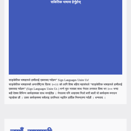
सांकेतिक भाषामा हेर्नुहोस्
साङ्केतिक भाषाहरुले हामीलाई एकतावद्द गर्दछन” Sign Languages Unite Us!
साङ्केतिक भाषाहरुको अन्तर्राष्ट्रिय दिवस २०२२ को लागि विश्व बहिरा महासंघले “साङ्केतिक भाषाहरुले हामीलाई
एकतावद्द गर्दछन” (Sign Languages Unite Us ) भन्ने मूल नाराका साथ नेपाल लगायत विश्व भर २०० भन्दा
बढी देशमा विभिन्न कार्यक्रमका साथ मनाईदैछ । नेपालमा पनि धरहरामा निलो बत्ती बाली यो कार्यक्रम मनाउन
गइरहेका छाैं । उक्त कार्यक्रममा सबैलाइ उपस्थित भइदिन हार्दिक निमन्त्रणा गर्दछाैं । धन्यवाद ।