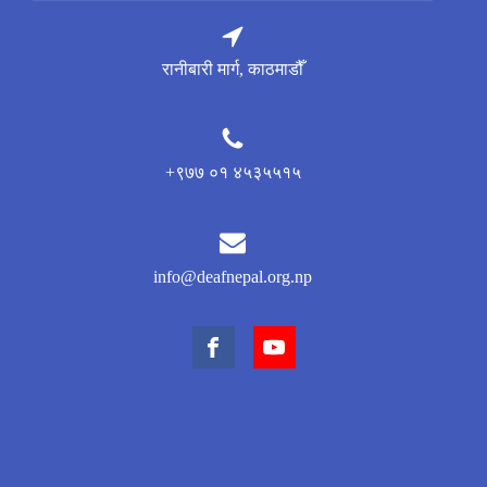
रानीबारी मार्ग, काठमाडौँ
+९७७ ०१ ४५३५५१५
info@deafnepal.org.np