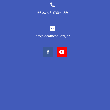
+९७७ ०१ ४५३५५१५
info@deafnepal.org.np