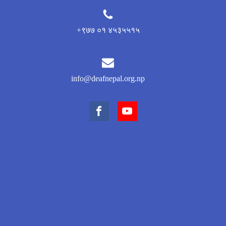
+९७७ ०१ ४५३५५१५
info@deafnepal.org.np