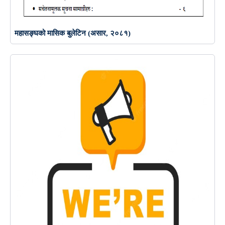
महासङ्‍घको मासिक बुलेटिन (असार, २०८१)