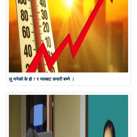
लु भनेको के हो ? र यसबाट कसरी बच्ने ।