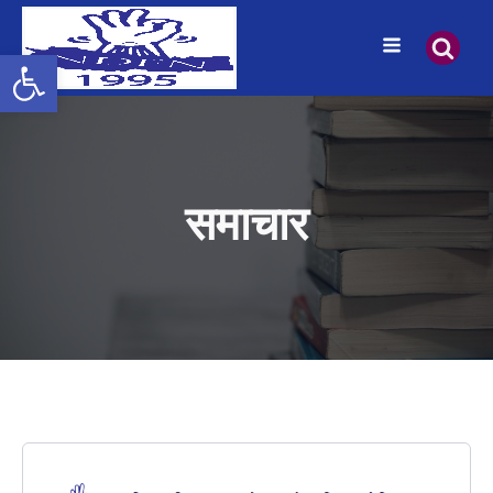
उपकरणपट्टी खोल्नुहोस्
समाचार