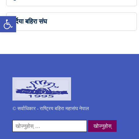
उपकरणपट्टी खोल्नुहोस्
बर्दिया बहिरा संघ
© सर्वाधिकार - राष्ट्रिय बहिरा महासंघ नेपाल
यसको
लागी