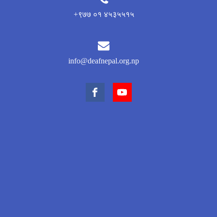
+९७७ ०१ ४५३५५१५
info@deafnepal.org.np