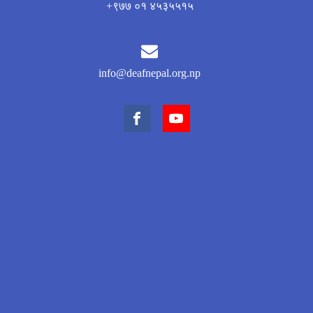
+९७७ ०१ ४५३५५१५
info@deafnepal.org.np