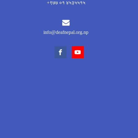
+९७७ ०१ ४५३५५१५
info@deafnepal.org.np