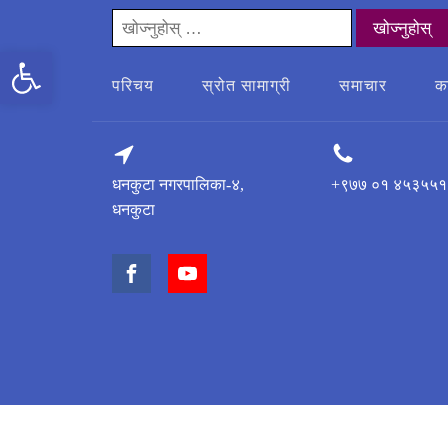
यसको
लागी
उपकरणपट्टी खोल्नुहोस्
खोज्नुहोस्:
परिचय
स्रोत सामाग्री
समाचार
क
धनकुटा नगरपालिका-४,
+९७७ ०१ ४५३५५१
धनकुटा