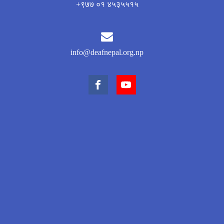
+९७७ ०१ ४५३५५१५
info@deafnepal.org.np