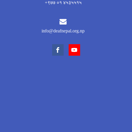
+९७७ ०१ ४५३५५१५
info@deafnepal.org.np