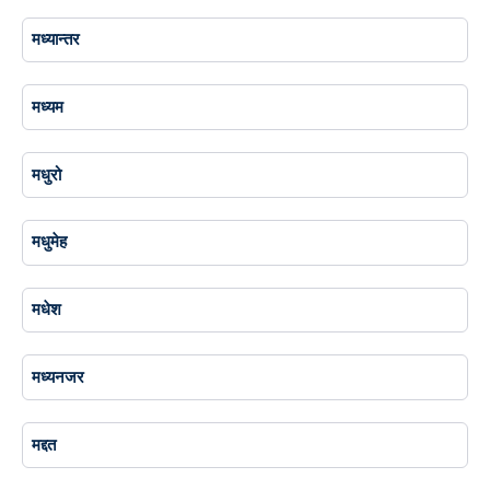
मध्यान्तर
मध्यम
मधुरो
मधुमेह
मधेश
मध्यनजर
मद्दत