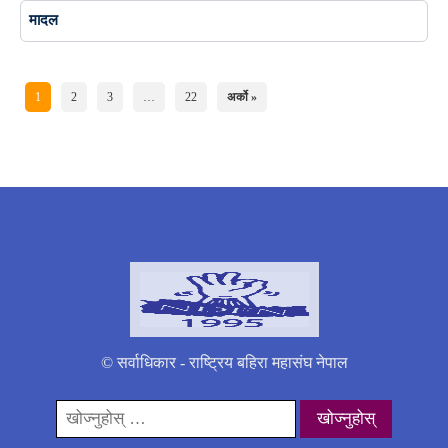
मादल
1
2
3
…
22
अर्को »
© सर्वाधिकार - राष्ट्रिय बहिरा महासंघ नेपाल
यसको
लागी