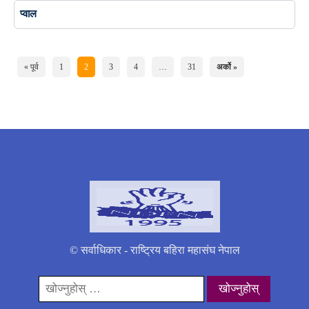
प्वाल
« पूर्व
1
2
3
4
…
31
अर्को »
© सर्वाधिकार - राष्ट्रिय बहिरा महासंघ नेपाल
यसको
लागी