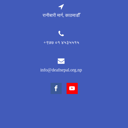
रानीबारी मार्ग, काठमाडौँ
+९७७ ०१ ४५३५५१५
info@deafnepal.org.np