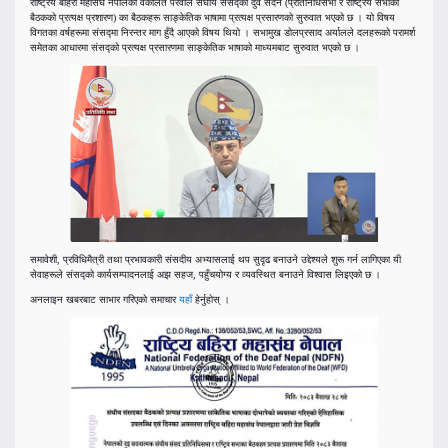
राष्ट्रिय बहिरा महासंघ नेपालको वकालत पैरवीले संघीय संसद्को दुवै सदन (प्रतिनिधिसभा र राष्ट्रिय सभाको
बैठकको प्रत्यक्ष प्रशारण) का बैठकहरू साङ्केतिक भाषामा प्रत्यक्ष प्रसारणको सुरुवात भएको छ । यो विषय
विगतका वर्षहरूमा संसद्‍मा निरन्तर माग हुँदै आएको विषय थियो । सभामुख डोलप्रसाद अर्यालले दलहरूको परामर्श
समेतका आधारमा संसद्को प्रत्यक्ष प्रसारणमा साङ्केतिक भाषाको माध्यमबाट सुरुवात भएको छ ।
समावेशी, प्रविधिमैत्री तथा प्रभावकारी संसदीय अभ्यासलाई थप सुदृढ बनाउने उद्देश्यले शुरू गर्न लागिएका यी
सेवाहरूले संसद्को कार्यसम्पादनलाई अझ सहज, पहुँचयोग्य र व्यवस्थित बनाउने विश्वास लिइएको छ ।
अनलाइन खबरबाट साभार गरिएको समाचार
यहाँ
हेर्नुहोस् ।