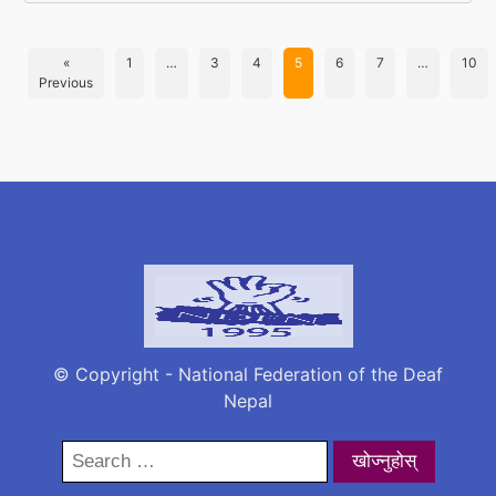
«
1
…
3
4
5
6
7
…
10
Previous
© Copyright - National Federation of the Deaf
Nepal
Search
for: