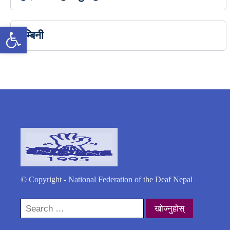
Open toolbar
लुम्बिनी
© Copyright - National Federation of the Deaf Nepal
Search
for: