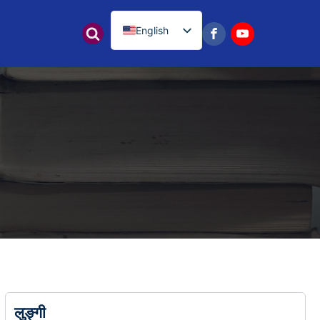
English
नेपाली
लुङ्गी