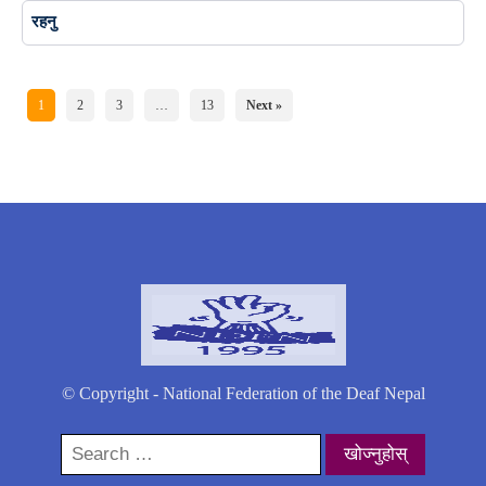
रहनु
1
2
3
…
13
Next »
© Copyright - National Federation of the Deaf Nepal
Search
for: