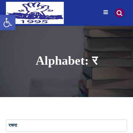
Open toolbar
Alphabet:
र
रचना