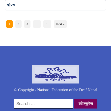
प्रेरणा
1
2
3
…
31
Next »
© Copyright - National Federation of the Deaf Nepal
Search
for: